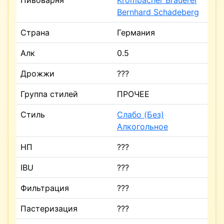
Пивоварня
Krombacher Brauerei
Bernhard Schadeberg
Страна
Германия
Алк
0.5
Дрожжи
???
Группа стилей
ПРОЧЕЕ
Стиль
Слабо (Без)
Алкогольное
НП
???
IBU
???
Фильтрация
???
Пастеризация
???