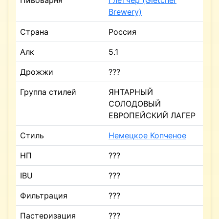
Пивоварня
Глетчер (Gletcher
Brewery)
Страна
Россия
Алк
5.1
Дрожжи
???
Группа стилей
ЯНТАРНЫЙ
СОЛОДОВЫЙ
ЕВРОПЕЙСКИЙ ЛАГЕР
Стиль
Немецкое Копченое
НП
???
IBU
???
Фильтрация
???
Пастеризация
???