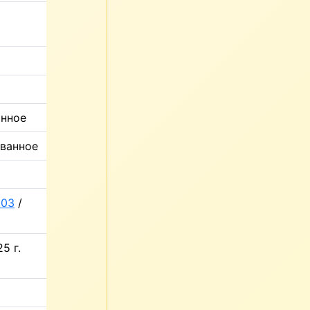
анное
ованное
603
/
5 г.