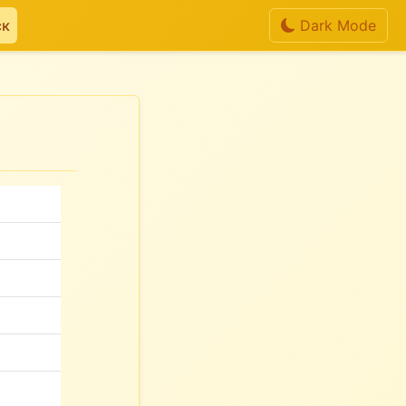
ск
Dark Mode