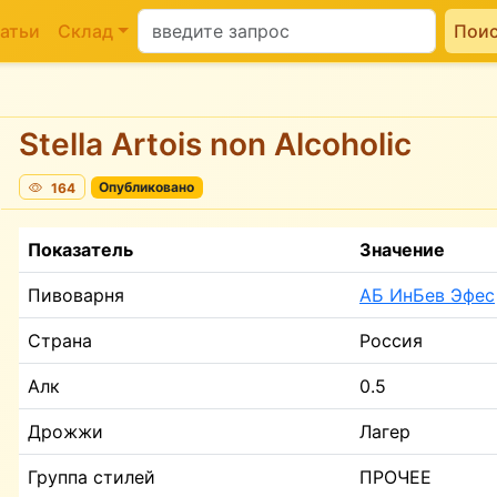
атьи
Склад
Пои
Stella Artois non Alcoholic
164
Опубликовано
Показатель
Значение
Пивоварня
АБ ИнБев Эфес
Страна
Россия
Алк
0.5
Дрожжи
Лагер
Группа стилей
ПРОЧЕЕ