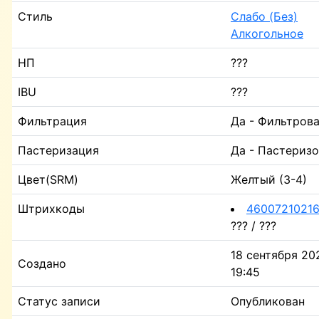
Стиль
Слабо (Без)
Алкогольное
НП
???
IBU
???
Фильтрация
Да - Фильтров
Пастеризация
Да - Пастериз
Цвет(SRM)
Желтый (3-4)
Штрихкоды
4600721021
??? / ???
18 сентября 202
Создано
19:45
Статус записи
Опубликован