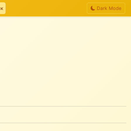
ск
Dark Mode