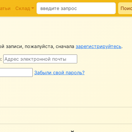
атьи
Склад
Пои
ой записи, пожалуйста, сначала
зарегистрируйтесь
.
:
Забыли свой пароль?